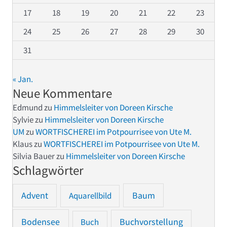
17
18
19
20
21
22
23
24
25
26
27
28
29
30
31
« Jan.
Neue Kommentare
Edmund
zu
Himmelsleiter von Doreen Kirsche
Sylvie
zu
Himmelsleiter von Doreen Kirsche
UM
zu
WORTFISCHEREI im Potpourrisee von Ute M.
Klaus
zu
WORTFISCHEREI im Potpourrisee von Ute M.
Silvia Bauer
zu
Himmelsleiter von Doreen Kirsche
Schlagwörter
Advent
Baum
Aquarellbild
Bodensee
Buchvorstellung
Buch