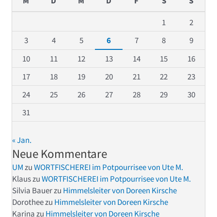
M
D
M
D
F
S
S
1
2
3
4
5
6
7
8
9
10
11
12
13
14
15
16
17
18
19
20
21
22
23
24
25
26
27
28
29
30
31
« Jan.
Neue Kommentare
UM
zu
WORTFISCHEREI im Potpourrisee von Ute M.
Klaus
zu
WORTFISCHEREI im Potpourrisee von Ute M.
Silvia Bauer
zu
Himmelsleiter von Doreen Kirsche
Dorothee
zu
Himmelsleiter von Doreen Kirsche
Karina
zu
Himmelsleiter von Doreen Kirsche