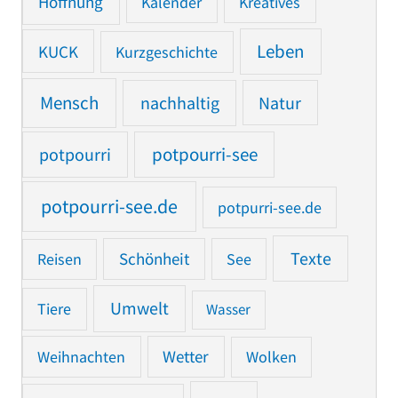
Hoffnung
Kalender
Kreatives
Leben
KUCK
Kurzgeschichte
Mensch
nachhaltig
Natur
potpourri
potpourri-see
potpourri-see.de
potpurri-see.de
Texte
Reisen
Schönheit
See
Umwelt
Tiere
Wasser
Weihnachten
Wetter
Wolken