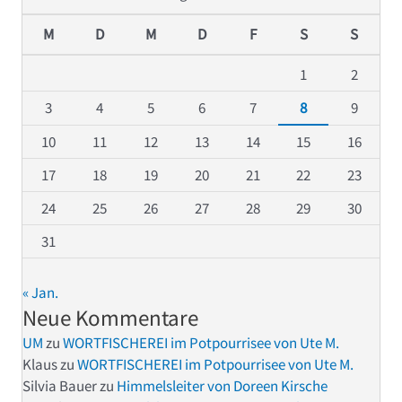
M
D
M
D
F
S
S
1
2
3
4
5
6
7
8
9
10
11
12
13
14
15
16
17
18
19
20
21
22
23
24
25
26
27
28
29
30
31
« Jan.
Neue Kommentare
UM
zu
WORTFISCHEREI im Potpourrisee von Ute M.
Klaus
zu
WORTFISCHEREI im Potpourrisee von Ute M.
Silvia Bauer
zu
Himmelsleiter von Doreen Kirsche