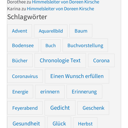
Dorothee
zu
Himmelsleiter von Doreen Kirsche
Karina
zu
Himmelsleiter von Doreen Kirsche
Schlagwörter
Advent
Baum
Aquarellbild
Bodensee
Buchvorstellung
Buch
Chronologie Text
Bücher
Corona
Einen Wunsch erfüllen
Coronavirus
Erinnerung
Energie
erinnern
Gedicht
Feyerabend
Geschenk
Gesundheit
Glück
Herbst