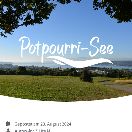
Zum
Inhalt
springen
Gepostet am 23. August 2024
Autor/-in: © Ute M.