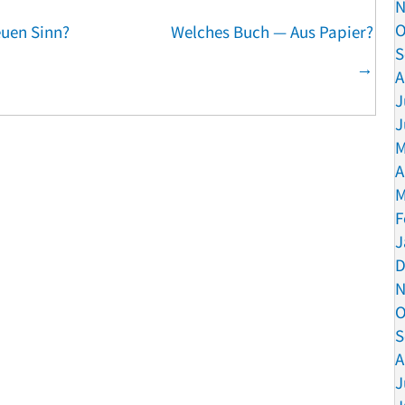
N
O
euen Sinn?
Welches Buch — Aus Papier?
S
→
A
J
J
M
A
M
F
J
D
N
O
S
A
J