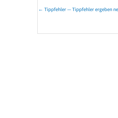
Posts
← Tippfehler — Tippfehler ergeben n
navigation