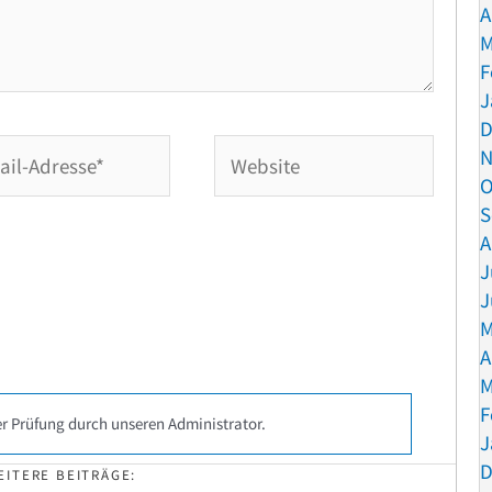
A
M
F
J
D
Website
N
O
se*
S
A
J
J
M
A
M
F
r Prüfung durch unseren Administrator.
J
D
EITERE BEITRÄGE: