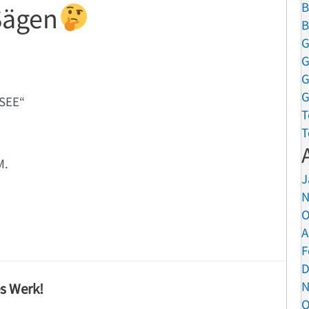
B
Sägen
B
G
G
G
G
SEE“
T
T
M.
J
N
O
A
F
D
N
es Werk!
O