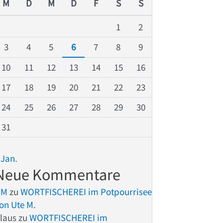
M
D
M
D
F
S
S
1
2
3
4
5
6
7
8
9
10
11
12
13
14
15
16
17
18
19
20
21
22
23
24
25
26
27
28
29
30
31
 Jan.
Neue Kommentare
UM
zu
WORTFISCHEREI im Potpourrisee
on Ute M.
laus
zu
WORTFISCHEREI im