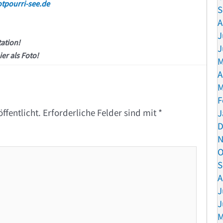
tpourri-see.de
S
A
J
tation!
J
ier als Foto!
M
A
M
F
ffentlicht.
Erforderliche Felder sind mit
*
J
D
N
O
S
A
J
J
M