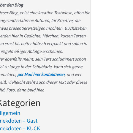
ber den Blog
ieser Blog, er ist eine kreative Textwiese, offen für
unge und erfahrene Autoren, für Kreative, die
twas präsentieren/zeigen möchten. Buchstaben
erden hier in Gedichte, Märchen, kurzen Texten
on ernst bis heiter hübsch verpackt und sollen in
nregelmäßiger Abfolge erscheinen.
er ebenfalls meint, sein Text schlummert schon
iel zu lange in der Schublade, kann sich gerne
nmelden,
per Mail hier kontaktieren
, und wer
eiß, vielleicht steht auch dieser Text oder dieses
ild, Foto, dann bald hier.
Kategorien
llgemein
nekdoten – Gast
nekdoten – KUCK