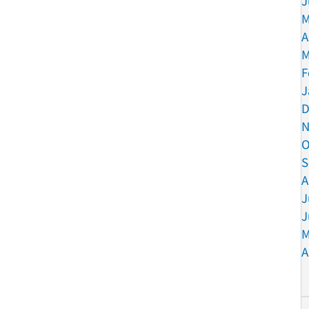
J
M
A
M
F
J
D
N
O
S
A
J
J
M
A