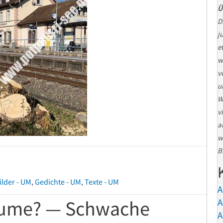
Ü
D
j
e
w
v
u
W
v
a
w
B
ilder - UM
,
Gedichte - UM
,
Texte - UM
A
äume? — Schwache
A
A