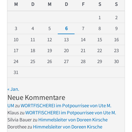
M
D
M
D
F
S
S
1
2
3
4
5
6
7
8
9
10
11
12
13
14
15
16
17
18
19
20
21
22
23
24
25
26
27
28
29
30
31
« Jan.
Neue Kommentare
UM
zu
WORTFISCHEREI im Potpourrisee von Ute M.
Klaus
zu
WORTFISCHEREI im Potpourrisee von Ute M.
Silvia Bauer
zu
Himmelsleiter von Doreen Kirsche
Dorothee
zu
Himmelsleiter von Doreen Kirsche