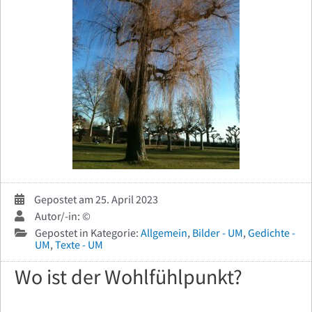
Gepostet am 25. April 2023
Autor/-in: ©
Gepostet in Kategorie:
Allgemein
,
Bilder - UM
,
Gedichte -
UM
,
Texte - UM
Wo ist der Wohlfühlpunkt?