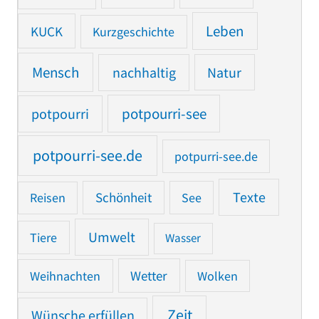
Leben
KUCK
Kurzgeschichte
Mensch
nachhaltig
Natur
potpourri
potpourri-see
potpourri-see.de
potpurri-see.de
Texte
Reisen
Schönheit
See
Umwelt
Tiere
Wasser
Weihnachten
Wetter
Wolken
Zeit
Wünsche erfüllen