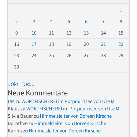
1
2
3
4
5
6
7
8
9
10
11
12
13
14
15
16
17
18
19
20
21
22
23
24
25
26
27
28
29
30
« Okt.
Dez. »
Neue Kommentare
UM
zu
WORTFISCHEREI im Potpourrisee von Ute M.
Klaus
zu
WORTFISCHEREI im Potpourrisee von Ute M.
Silvia Bauer
zu
Himmelsleiter von Doreen Kirsche
Dorothee
zu
Himmelsleiter von Doreen Kirsche
Karina
zu
Himmelsleiter von Doreen Kirsche