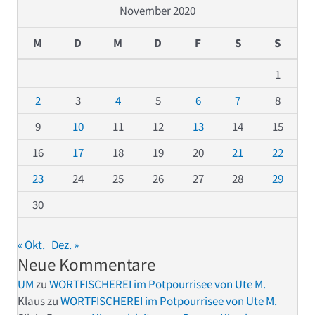
November 2020
M
D
M
D
F
S
S
1
2
3
4
5
6
7
8
9
10
11
12
13
14
15
16
17
18
19
20
21
22
23
24
25
26
27
28
29
30
« Okt.
Dez. »
Neue Kommentare
UM
zu
WORTFISCHEREI im Potpourrisee von Ute M.
Klaus
zu
WORTFISCHEREI im Potpourrisee von Ute M.