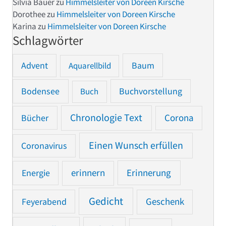
Silvia Bauer
zu
Himmelsleiter von Doreen Kirsche
Dorothee
zu
Himmelsleiter von Doreen Kirsche
Karina
zu
Himmelsleiter von Doreen Kirsche
Schlagwörter
Advent
Baum
Aquarellbild
Bodensee
Buchvorstellung
Buch
Chronologie Text
Bücher
Corona
Einen Wunsch erfüllen
Coronavirus
Erinnerung
Energie
erinnern
Gedicht
Feyerabend
Geschenk