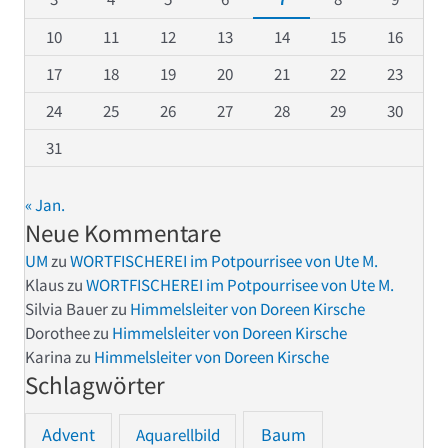
10
11
12
13
14
15
16
17
18
19
20
21
22
23
24
25
26
27
28
29
30
31
« Jan.
Neue Kommentare
UM
zu
WORTFISCHEREI im Potpourrisee von Ute M.
Klaus
zu
WORTFISCHEREI im Potpourrisee von Ute M.
Silvia Bauer
zu
Himmelsleiter von Doreen Kirsche
Dorothee
zu
Himmelsleiter von Doreen Kirsche
Karina
zu
Himmelsleiter von Doreen Kirsche
Schlagwörter
Advent
Baum
Aquarellbild