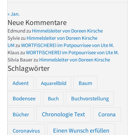
« Jan.
Neue Kommentare
Edmund
zu
Himmelsleiter von Doreen Kirsche
Sylvie
zu
Himmelsleiter von Doreen Kirsche
UM
zu
WORTFISCHEREI im Potpourrisee von Ute M.
Klaus
zu
WORTFISCHEREI im Potpourrisee von Ute M.
Silvia Bauer
zu
Himmelsleiter von Doreen Kirsche
Schlagwörter
Advent
Baum
Aquarellbild
Bodensee
Buchvorstellung
Buch
Chronologie Text
Bücher
Corona
Einen Wunsch erfüllen
Coronavirus