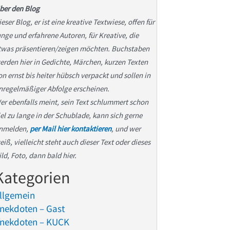
ber den Blog
ieser Blog, er ist eine kreative Textwiese, offen für
unge und erfahrene Autoren, für Kreative, die
twas präsentieren/zeigen möchten. Buchstaben
erden hier in Gedichte, Märchen, kurzen Texten
on ernst bis heiter hübsch verpackt und sollen in
nregelmäßiger Abfolge erscheinen.
er ebenfalls meint, sein Text schlummert schon
iel zu lange in der Schublade, kann sich gerne
nmelden,
per Mail hier kontaktieren
, und wer
eiß, vielleicht steht auch dieser Text oder dieses
ild, Foto, dann bald hier.
Kategorien
llgemein
nekdoten – Gast
nekdoten – KUCK