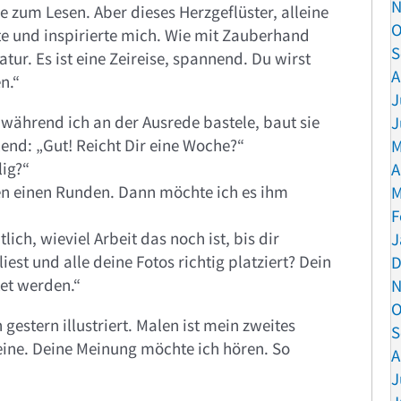
N
 zum Lesen. Aber dieses Herzgeflüster, alleine
O
elte und inspirierte mich. Wie mit Zauberhand
S
tur. Es ist eine Zeireise, spannend. Du wirst
A
n.“
J
 während ich an der Ausrede bastele, baut sie
J
end: „Gut! Reicht Dir eine Woche?“
M
lig?“
A
en einen Runden. Dann möchte ich es ihm
M
F
ich, wieviel Arbeit das noch ist, bis dir
J
iest und alle deine Fotos richtig platziert? Dein
D
et werden.“
N
O
 gestern illustriert. Malen ist mein zweites
S
leine. Deine Meinung möchte ich hören. So
A
J