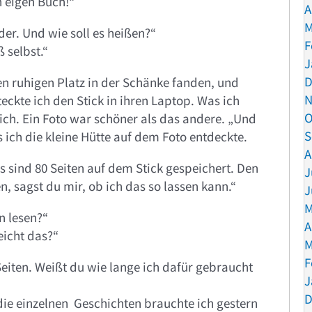
n eigen Buch!“
A
M
er. Und wie soll es heißen?“
F
ß selbst.“
J
D
nen ruhigen Platz in der Schänke fanden, und
N
eckte ich den Stick in ihren Laptop. Was ich
O
lich. Ein Foto war schöner als das andere. „Und
S
ls ich die kleine Hütte auf dem Foto entdeckte.
A
es sind 80 Seiten auf dem Stick gespeichert. Den
J
 sagst du mir, ob ich das so lassen kann.“
J
M
n lesen?“
A
eicht das?“
M
F
Seiten. Weißt du wie lange ich dafür gebraucht
J
D
, die einzelnen Geschichten brauchte ich gestern