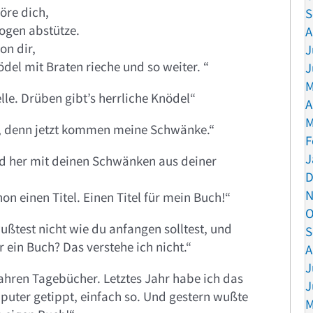
öre dich,
S
ogen abstütze.
A
on dir,
J
el mit Braten rieche und so weiter. “
J
M
lle. Drüben gibt’s herrliche Knödel“
A
M
or, denn jetzt kommen meine Schwänke.“
F
J
nd her mit deinen Schwänken aus deiner
D
N
on einen Titel. Einen Titel für mein Buch!“
O
ußtest nicht wie du anfangen solltest, und
S
r ein Buch? Das verstehe ich nicht.“
A
J
Jahren Tagebücher. Letztes Jahr habe ich das
J
uter getippt, einfach so. Und gestern wußte
M