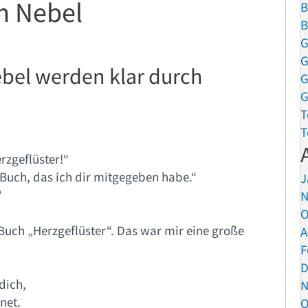
m Nebel
B
B
G
G
bel werden klar durch
G
G
T
T
rzgeflüster!“
 Buch, das ich dir mitgegeben habe.“
J
“
N
O
 Buch „Herzgeflüster“. Das war mir eine große
A
F
D
dich,
N
net.
O