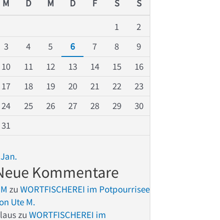
M
D
M
D
F
S
S
1
2
3
4
5
6
7
8
9
10
11
12
13
14
15
16
17
18
19
20
21
22
23
24
25
26
27
28
29
30
31
 Jan.
Neue Kommentare
UM
zu
WORTFISCHEREI im Potpourrisee
on Ute M.
laus
zu
WORTFISCHEREI im