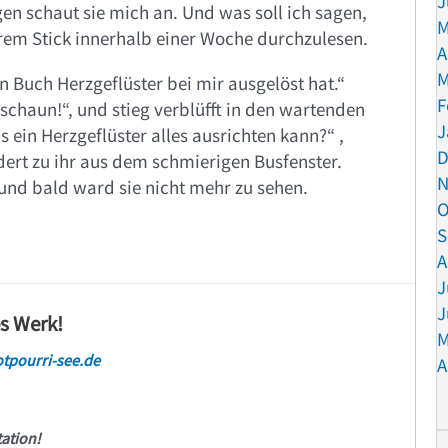
J
en schaut sie mich an. Und was soll ich sagen,
M
ihrem Stick innerhalb einer Woche durchzulesen.
A
M
in Buch Herzgeflüster bei mir ausgelöst hat.“
F
schaun!“, und stieg verblüfft in den wartenden
J
ein Herzgeflüster alles ausrichten kann?“ ,
D
rt zu ihr aus dem schmierigen Busfenster.
N
 und bald ward sie nicht mehr zu sehen.
O
S
A
J
J
es Werk!
M
tpourri-see.de
A
tation!