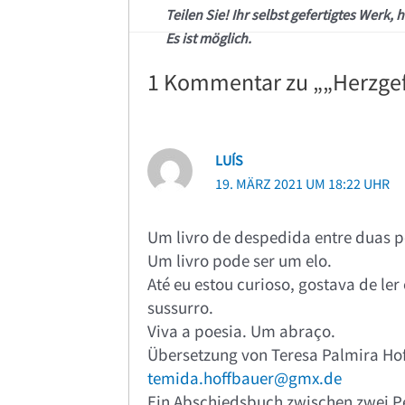
Teilen Sie! Ihr selbst gefertigtes Werk, h
Es ist möglich.
1 Kommentar zu „„Herzgef
LUÍS
19. MÄRZ 2021 UM 18:22 UHR
Um livro de despedida entre duas 
Um livro pode ser um elo.
Até eu estou curioso, gostava de ler 
sussurro.
Viva a poesia. Um abraço.
Übersetzung von Teresa Palmira Ho
temida.hoffbauer@gmx.de
Ein Abschiedsbuch zwischen zwei Pe