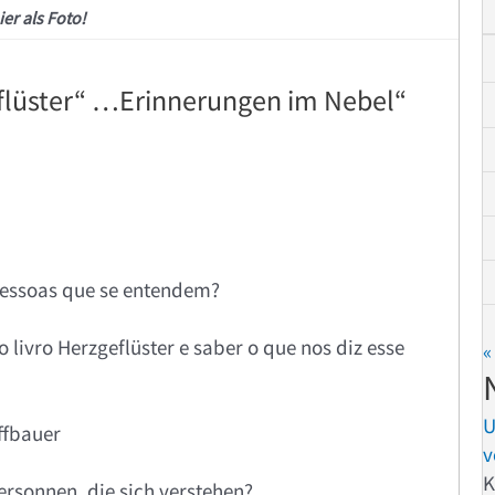
ier als Foto!
lüster“ …Erinnerungen im Nebel“
pessoas que se entendem?
o livro Herzgeflüster e saber o que nos diz esse
«
ffbauer
v
K
rsonnen, die sich verstehen?