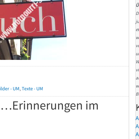
Ü
D
j
e
w
v
u
W
v
a
w
ilder - UM
,
Texte - UM
B
“ …Erinnerungen im
A
A
A