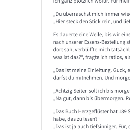
ich ganz plötzlich wofür. Für mei
„Du überraschst mich immer wied
„Hier steck den Stick rein, und lie
Es dauerte eine Weile, bis wir ei
nach unserer Essens-Bestellung st
dort sah, verblüffte mich tatsäch
was ist das?“, fragte ich ratlos, a
„Das ist meine Einleitung. Guck, 
darfst du mitnehmen. Und morgen,
„Achtzig Seiten soll ich bis morge
„Na gut, dann bis übermorgen. R
„Das Buch Herzgeflüster hat 189 
habe, das zu lesen?“
„Das ist ja auch tiefsinniger. Für