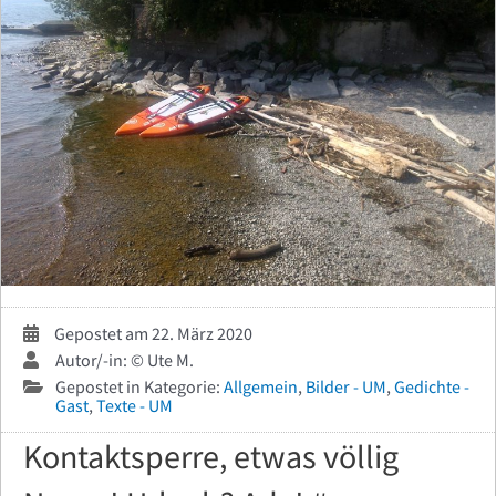
Gepostet am 22. März 2020
Autor/-in: © Ute M.
Gepostet in Kategorie:
Allgemein
,
Bilder - UM
,
Gedichte -
Gast
,
Texte - UM
Kontaktsperre, etwas völlig