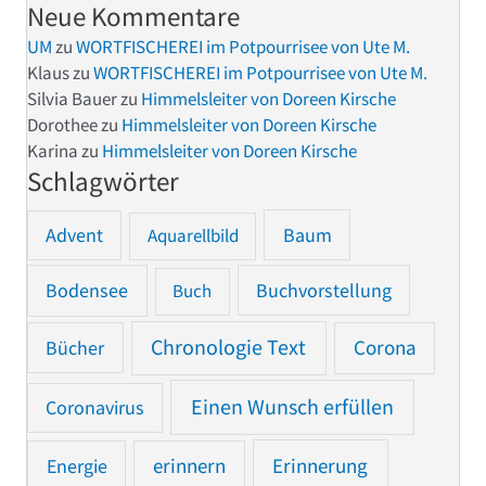
Neue Kommentare
UM
zu
WORTFISCHEREI im Potpourrisee von Ute M.
Klaus
zu
WORTFISCHEREI im Potpourrisee von Ute M.
Silvia Bauer
zu
Himmelsleiter von Doreen Kirsche
Dorothee
zu
Himmelsleiter von Doreen Kirsche
Karina
zu
Himmelsleiter von Doreen Kirsche
Schlagwörter
Advent
Baum
Aquarellbild
Bodensee
Buchvorstellung
Buch
Chronologie Text
Bücher
Corona
Einen Wunsch erfüllen
Coronavirus
Erinnerung
Energie
erinnern