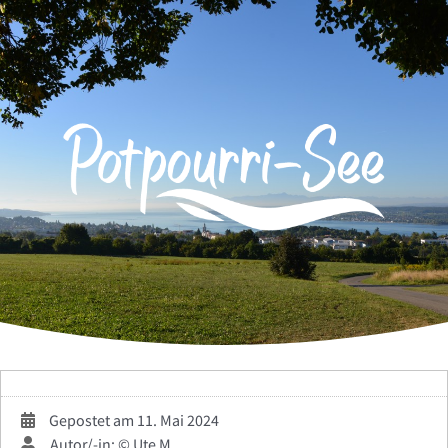
Zum
Inhalt
springen
Gepostet am 11. Mai 2024
Autor/-in: © Ute M.