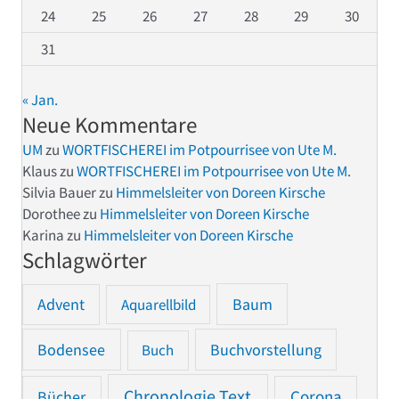
24
25
26
27
28
29
30
31
« Jan.
Neue Kommentare
UM
zu
WORTFISCHEREI im Potpourrisee von Ute M.
Klaus
zu
WORTFISCHEREI im Potpourrisee von Ute M.
Silvia Bauer
zu
Himmelsleiter von Doreen Kirsche
Dorothee
zu
Himmelsleiter von Doreen Kirsche
Karina
zu
Himmelsleiter von Doreen Kirsche
Schlagwörter
Advent
Baum
Aquarellbild
Bodensee
Buchvorstellung
Buch
Chronologie Text
Bücher
Corona