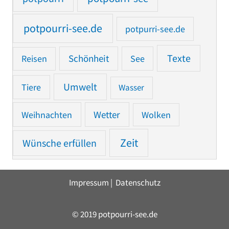
potpourri-see.de
potpurri-see.de
Texte
Reisen
Schönheit
See
Umwelt
Tiere
Wasser
Weihnachten
Wetter
Wolken
Zeit
Wünsche erfüllen
Impressum
|
Datenschutz
© 2019 potpourri-see.de