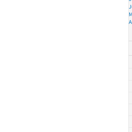
J
M
A