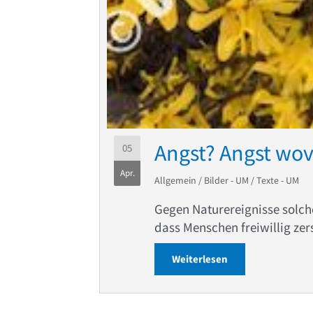
Angst? Angst wo
05
Apr.
Allgemein
/
Bilder - UM
/
Texte - UM
Gegen Naturereignisse solc
dass Menschen freiwillig ze
Weiterlesen
about Angst? Ang