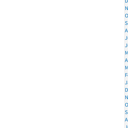
D
N
O
S
A
J
J
M
A
M
F
J
D
N
O
S
A
J