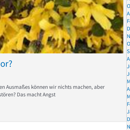
O
A
F
D
N
O
S
A
vor?
J
J
M
hen Ausmaßes können wir nichts machen, aber
A
rstören? Das macht Angst
M
F
st wovor?
J
D
N