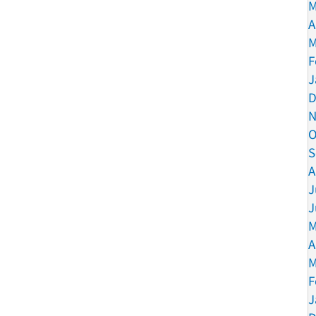
M
A
M
F
J
D
N
O
S
A
J
J
M
A
M
F
J