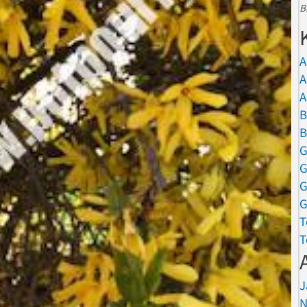
B
A
A
A
B
B
G
G
G
G
T
T
J
N