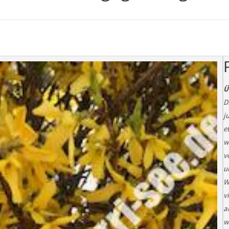
Ü
D
j
e
w
v
u
W
v
a
w