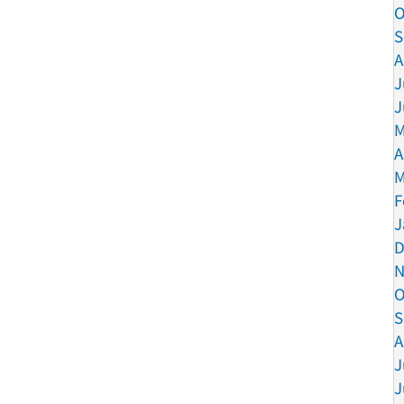
O
S
A
J
J
M
A
M
F
J
D
N
O
S
A
J
J