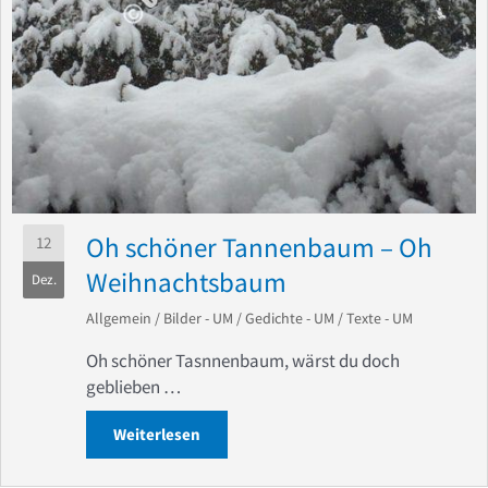
Oh schöner Tannenbaum – Oh
12
Weihnachtsbaum
Dez.
Allgemein
/
Bilder - UM
/
Gedichte - UM
/
Texte - UM
Oh schöner Tasnnenbaum, wärst du doch
geblieben …
Weiterlesen
about Oh schöner Tannenbaum – Oh W