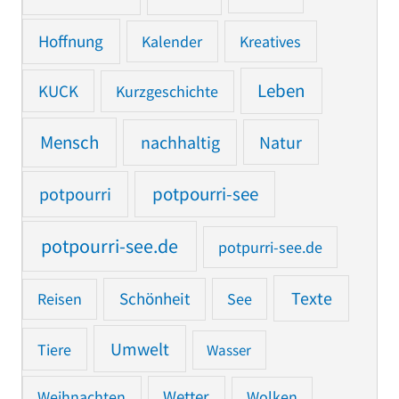
Hoffnung
Kalender
Kreatives
Leben
KUCK
Kurzgeschichte
Mensch
nachhaltig
Natur
potpourri
potpourri-see
potpourri-see.de
potpurri-see.de
Texte
Reisen
Schönheit
See
Umwelt
Tiere
Wasser
Weihnachten
Wetter
Wolken