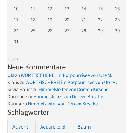
10
11
12
13
14
15
16
17
18
19
20
21
22
23
24
25
26
27
28
29
30
31
« Jan.
Neue Kommentare
UM
zu
WORTFISCHEREI im Potpourrisee von Ute M.
Klaus
zu
WORTFISCHEREI im Potpourrisee von Ute M.
Silvia Bauer
zu
Himmelsleiter von Doreen Kirsche
Dorothee
zu
Himmelsleiter von Doreen Kirsche
Karina
zu
Himmelsleiter von Doreen Kirsche
Schlagwörter
Advent
Baum
Aquarellbild