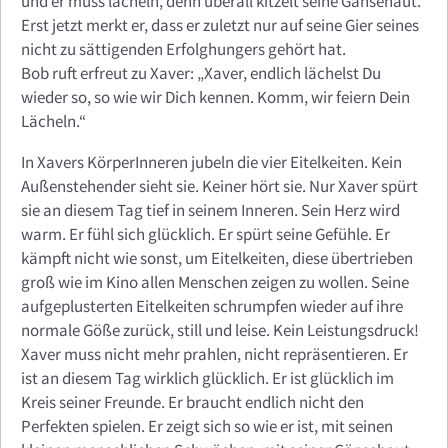
und er muss lächeln, denn überall kitzelt seine Gänsehaut.
Erst jetzt merkt er, dass er zuletzt nur auf seine Gier seines
nicht zu sättigenden Erfolghungers gehört hat.
Bob ruft erfreut zu Xaver: „Xaver, endlich lächelst Du
wieder so, so wie wir Dich kennen. Komm, wir feiern Dein
Lächeln.“
In Xavers KörperInneren jubeln die vier Eitelkeiten. Kein
Außenstehender sieht sie. Keiner hört sie. Nur Xaver spürt
sie an diesem Tag tief in seinem Inneren. Sein Herz wird
warm. Er fühl sich glücklich. Er spürt seine Gefühle. Er
kämpft nicht wie sonst, um Eitelkeiten, diese übertrieben
groß wie im Kino allen Menschen zeigen zu wollen. Seine
aufgeplusterten Eitelkeiten schrumpfen wieder auf ihre
normale Göße zurück, still und leise. Kein Leistungsdruck!
Xaver muss nicht mehr prahlen, nicht repräsentieren. Er
ist an diesem Tag wirklich glücklich. Er ist glücklich im
Kreis seiner Freunde. Er braucht endlich nicht den
Perfekten spielen. Er zeigt sich so wie er ist, mit seinen