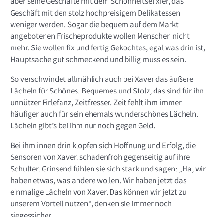
aber seine Geschäfte mit dem Schönheitselixier, das
Geschäft mit den stolz hochpreisigem Delikatessen
weniger werden. Sogar die bequem auf dem Markt
angebotenen Frischeprodukte wollen Menschen nicht
mehr. Sie wollen fix und fertig Gekochtes, egal was drin ist,
Hauptsache gut schmeckend und billig muss es sein.
So verschwindet allmählich auch bei Xaver das äußere
Lächeln für Schönes. Bequemes und Stolz, das sind für ihn
unnützer Firlefanz, Zeitfresser. Zeit fehlt ihm immer
häufiger auch für sein ehemals wunderschönes Lächeln.
Lächeln gibt’s bei ihm nur noch gegen Geld.
Bei ihm innen drin klopfen sich Hoffnung und Erfolg, die
Sensoren von Xaver, schadenfroh gegenseitig auf ihre
Schulter. Grinsend fühlen sie sich stark und sagen: „Ha, wir
haben etwas, was andere wollen. Wir haben jetzt das
einmalige Lächeln von Xaver. Das können wir jetzt zu
unserem Vorteil nutzen“, denken sie immer noch
siegessicher.