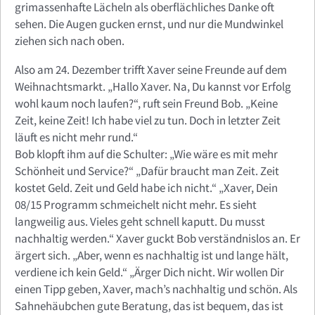
grimassenhafte Lächeln als oberflächliches Danke oft
sehen. Die Augen gucken ernst, und nur die Mundwinkel
ziehen sich nach oben.
Also am 24. Dezember trifft Xaver seine Freunde auf dem
Weihnachtsmarkt. „Hallo Xaver. Na, Du kannst vor Erfolg
wohl kaum noch laufen?“, ruft sein Freund Bob. „Keine
Zeit, keine Zeit! Ich habe viel zu tun. Doch in letzter Zeit
läuft es nicht mehr rund.“
Bob klopft ihm auf die Schulter: „Wie wäre es mit mehr
Schönheit und Service?“ „Dafür braucht man Zeit. Zeit
kostet Geld. Zeit und Geld habe ich nicht.“ „Xaver, Dein
08/15 Programm schmeichelt nicht mehr. Es sieht
langweilig aus. Vieles geht schnell kaputt. Du musst
nachhaltig werden.“ Xaver guckt Bob verständnislos an. Er
ärgert sich. „Aber, wenn es nachhaltig ist und lange hält,
verdiene ich kein Geld.“ „Ärger Dich nicht. Wir wollen Dir
einen Tipp geben, Xaver, mach’s nachhaltig und schön. Als
Sahnehäubchen gute Beratung, das ist bequem, das ist